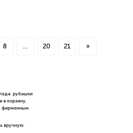
8
...
20
21
»
лада: рубашки
 в корзину,
м фирменным
ь вручную.