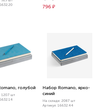
: 523 шт
16632.20
796 ₽
Romano, голубой
Набор Romano, ярко-
синий
: 1207 шт
16632.14
На складе: 2087 шт
Артикул: 16632.44