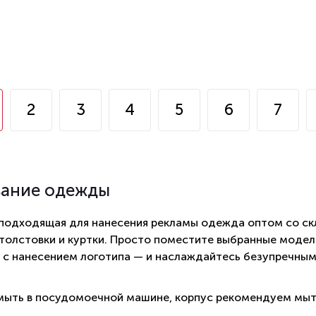
2
3
4
5
6
7
вание одежды
 подходящая для нанесения рекламы одежда оптом со ск
 толстовки и куртки. Просто поместите выбранные модели
 с нанесением логотипа — и наслаждайтесь безупречны
ыть в посудомоечной машине, корпус рекомендуем мыт