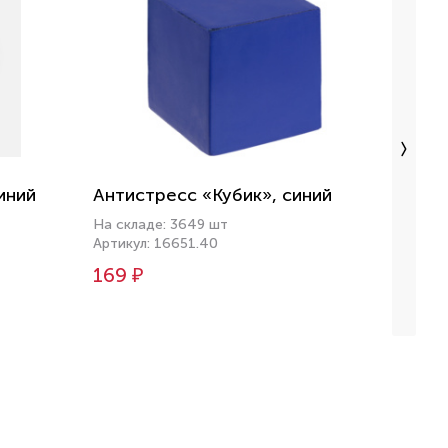
иний
Антистресс «Кубик», синий
Антис
На складе: 3649 шт
На скл
Артикул: 16651.40
Артику
169 ₽
169 