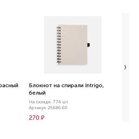
красный
Блокнот на спирали Intrigo,
Блокн
белый
На скл
Артику
На складе: 774 шт
Артикул: 25686.60
285 
270 ₽