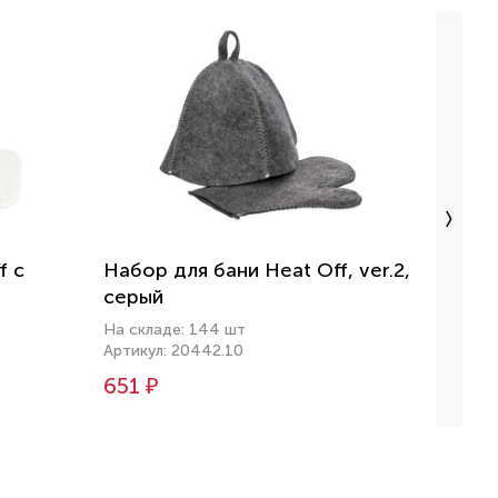
f с
Набор для бани Heat Off, ver.2,
Турис
серый
черн
На складе: 144 шт
На скл
Артикул: 20442.10
Артику
651 ₽
800 