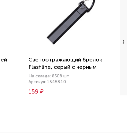
чей
Светоотражающий брелок
Свет
Flashline, серый с черным
Flash
На складе: 8508 шт
На скл
Артикул: 15458.10
Артику
159 ₽
159 ₽