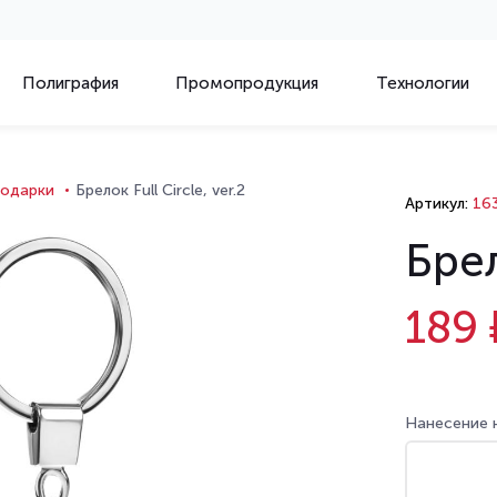
Полиграфия
Промопродукция
Технологии
подарки
Брелок Full Circle, ver.2
Артикул:
16
Брел
189 
Нанесение 