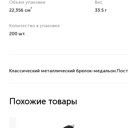
Объем упаковки
Вес
³
22,356 см
33.5 г
Количество в упаковке
200 шт.
Классический металлический брелок-медальон.Поста
Похожие товары