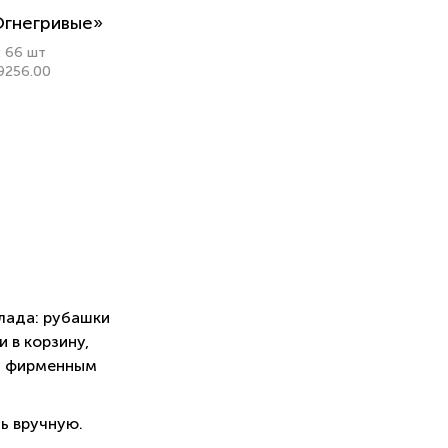
Огнегривые»
: 66 шт
19256.00
лада: рубашки
 в корзину,
м фирменным
ь вручную.