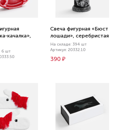
игурная
Свеча фигурная «Бюст
а-качалка»,
лошади», серебристая
На складе: 394 шт
Артикул: 20332.10
: 6 шт
0333.50
390 ₽