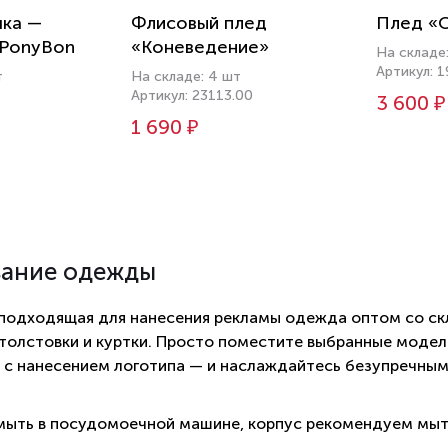
шка —
Флисовый плед
Плед «
 PonyBon
«Коневедение»
На складе
Артикул: 
т
На складе: 4 шт
Артикул: 23113.00
3 600 ₽
1 690 ₽
вание одежды
 подходящая для нанесения рекламы одежда оптом со ск
 толстовки и куртки. Просто поместите выбранные модели
 с нанесением логотипа — и наслаждайтесь безупречны
ыть в посудомоечной машине, корпус рекомендуем мыт