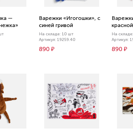
шка —
Варежки «Игогошки», с
Варежки
нежка»
синей гривой
красной
шт
На складе: 10 шт
На складе:
Артикул: 19259.40
Артикул: 1
890 ₽
890 ₽