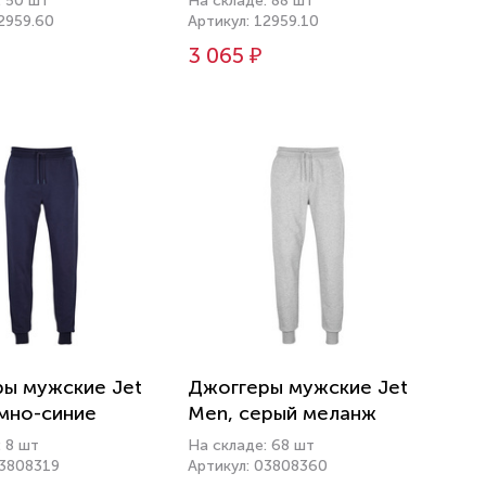
: 50 шт
На складе: 88 шт
2959.60
Артикул: 12959.10
3 065 ₽
ы мужские Jet
Джоггеры мужские Jet
мно-синие
Men, серый меланж
 8 шт
На складе: 68 шт
03808319
Артикул: 03808360