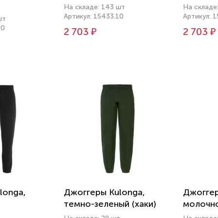
На складе: 143 шт
На складе
Артикул: 15433.10
Артикул: 
шт
60
2 703 ₽
2 703 ₽
longa,
Джоггеры Kulonga,
Джоггер
темно-зеленый (хаки)
молочн