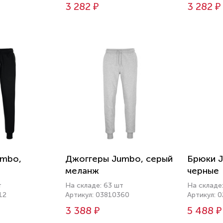
3 282 ₽
3 282 ₽
umbo,
Джоггеры Jumbo, серый
Брюки J
меланж
черные
т
На складе: 63 шт
На складе
12
Артикул: 03810360
Артикул: 
3 388 ₽
5 488 ₽