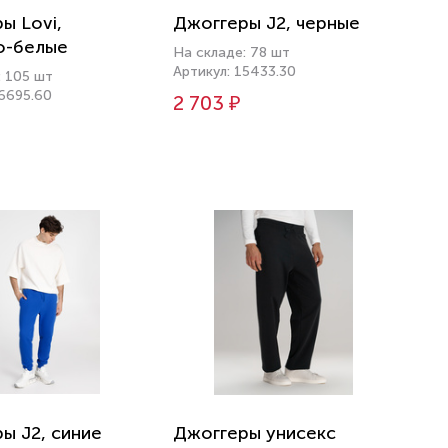
ы Lovi,
Джоггеры J2, черные
о-белые
На складе: 78 шт
Артикул: 15433.30
: 105 шт
16695.60
2 703 ₽
ы J2, синие
Джоггеры унисекс