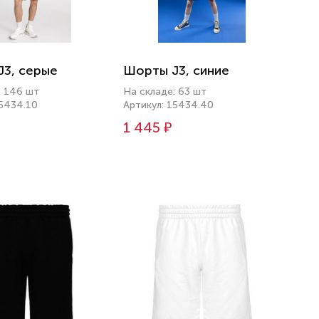
3, серые
Шорты J3, синие
: 146 шт
На складе: 63 шт
15434.10
Артикул: 15434.40
1 445 ₽