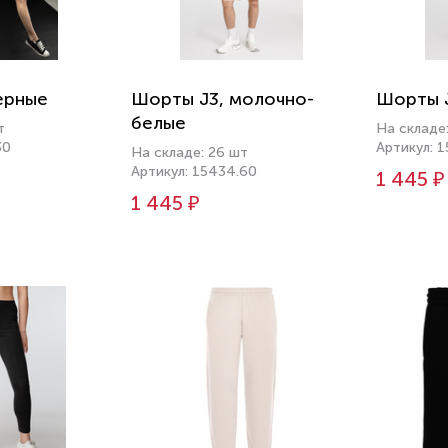
ерные
Шорты J3, молочно-
Шорты J
белые
т
На складе
30
Артикул: 
На складе: 26 шт
Артикул: 15434.60
1 445 ₽
1 445 ₽