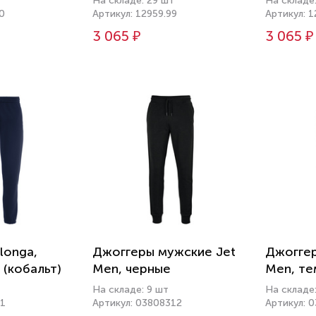
На складе: 29 шт
На складе
0
Артикул: 12959.99
Артикул: 1
3 065 ₽
3 065 ₽
longa,
Джоггеры мужские Jet
Джоггер
 (кобальт)
Men, черные
Men, те
На складе: 9 шт
На складе:
41
Артикул: 03808312
Артикул: 