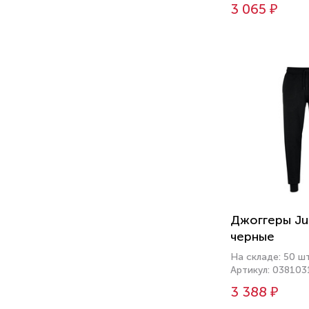
3 065 ₽
Джоггеры J
черные
На складе: 50 ш
Артикул: 038103
3 388 ₽