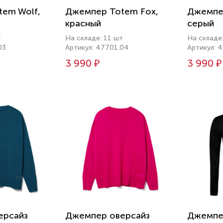
em Wolf,
Джемпер Totem Fox,
Джемпер
красный
серый
т
На складе: 11 шт
На складе
03
Артикул: 47701.04
Артикул: 
3 990 ₽
3 990 ₽
ерсайз
Джемпер оверсайз
Джемпе