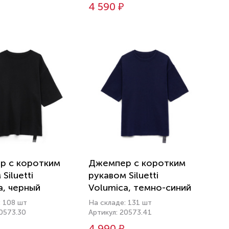
4 590 ₽
р с коротким
Джемпер с коротким
Siluetti
рукавом Siluetti
a, черный
Volumica, темно-синий
: 108 шт
На складе: 131 шт
20573.30
Артикул: 20573.41
4 990 ₽