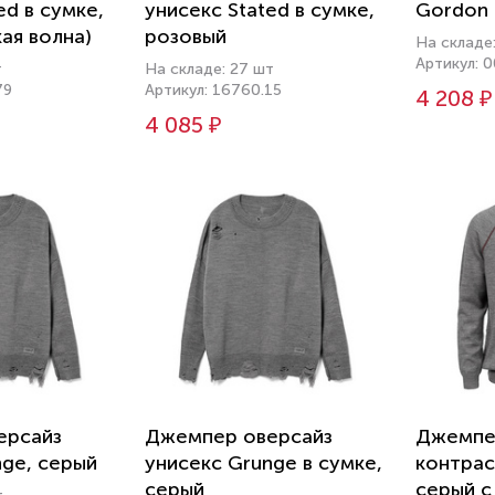
ed в сумке,
унисекс Stated в сумке,
Gordon 
ая волна)
розовый
На складе
Артикул: 
т
На складе: 27 шт
79
Артикул: 16760.15
4 208 ₽
4 085 ₽
ерсайз
Джемпер оверсайз
Джемпер
nge, серый
унисекс Grunge в сумке,
контрас
серый
серый 