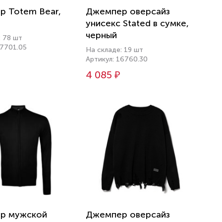
 Totem Bear,
Джемпер оверсайз
унисекс Stated в сумке,
черный
: 78 шт
47701.05
На складе: 19 шт
Артикул: 16760.30
4 085 ₽
р мужской
Джемпер оверсайз