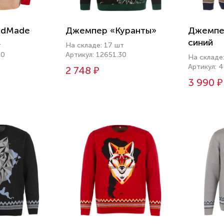
adMade
Джемпер «Куранты»
Джемпе
синий
т
На складе: 17 шт
50
Артикул: 12651.30
На складе
Артикул: 
2 748 ₽
3 990 ₽