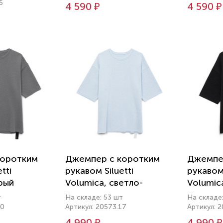
5
4 590 ₽
4 590 ₽
коротким
Джемпер с коротким
Джемпе
tti
рукавом Siluetti
рукавом 
рый
Volumica, светло-
Volumic
голубой
т
На складе: 53 шт
На складе
10
Артикул: 20573.17
Артикул: 
4 990 ₽
4 990 ₽