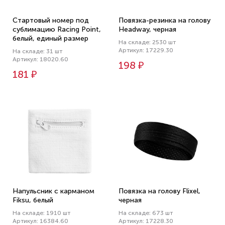
Стартовый номер под
Повязка-резинка на голову
сублимацию Racing Point,
Headway, черная
белый, единый размер
На складе: 2530 шт
Артикул: 17229.30
На складе: 31 шт
Артикул: 18020.60
198 ₽
181 ₽
Напульсник с карманом
Повязка на голову Flixel,
Fiksu, белый
черная
На складе: 1910 шт
На складе: 673 шт
Артикул: 16384.60
Артикул: 17228.30