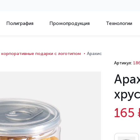
Полиграфия
Промопродукция
Технологии
 корпоративные подарки с логотипом
Арахис
Артикул:
186
Арах
хру
165 