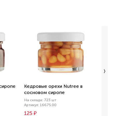
 сиропе
Кедровые орехи Nutree в
Арахи
сосновом сиропе
На скл
Артику
На складе: 723 шт
Артикул: 16675.00
137 ₽
125 ₽