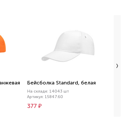
ранжевая
Бейсболка Standard, белая
Бейсб
зелен
На складе: 14043 шт
Артикул: 15847.60
На скл
Артикул
377 ₽
450 