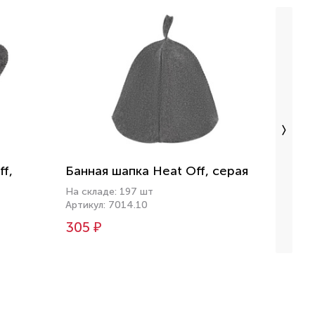
f,
Банная шапка Heat Off, серая
Банны
черн
На складе: 197 шт
Артикул: 7014.10
На скл
Артику
305 ₽
320 