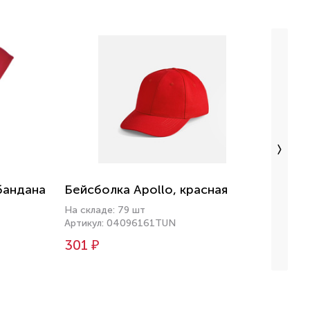
бандана
Бейсболка Apollo, красная
Бейсб
зелен
На складе: 79 шт
Артикул: 04096161TUN
На скл
Артику
301 ₽
301 