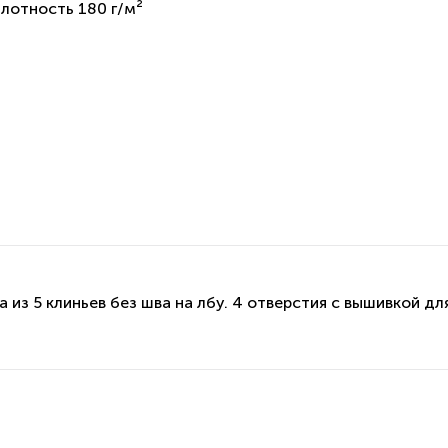
плотность 180 г/м²
а из 5 клиньев без шва на лбу. 4 отверстия с вышивкой д