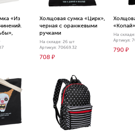
мка «Из
Холщовая сумка «Цирк»,
Холщова
чинений.
черная с оранжевыми
«Копай»
ьбы»,
ручками
На складе
лая
Артикул: 
т
На складе: 26 шт
07
Артикул: 70669.32
790 ₽
708 ₽