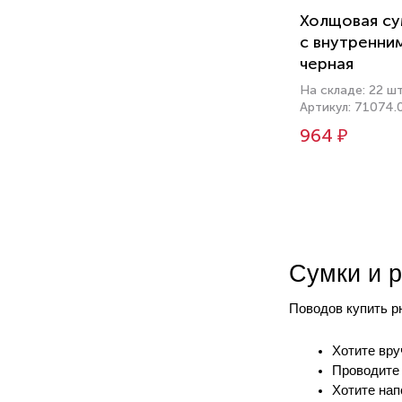
Холщовая су
с внутренни
черная
На складе: 22 ш
Артикул: 71074.
964 ₽
Сумки и р
Поводов купить р
Хотите вру
Проводите 
Хотите нап