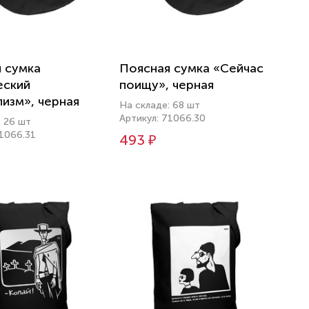
 сумка
Поясная сумка «Сейчас
ский
поищу», черная
изм», черная
На складе: 68 шт
Артикул: 71066.30
: 26 шт
71066.31
493 ₽