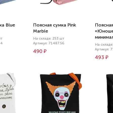
ка Blue
Поясная сумка Pink
Поясная
Marble
«Юноше
минимал
шт
На складе: 253 шт
14
Артикул: 71487.56
На складе
Артикул: 
490 ₽
493 ₽