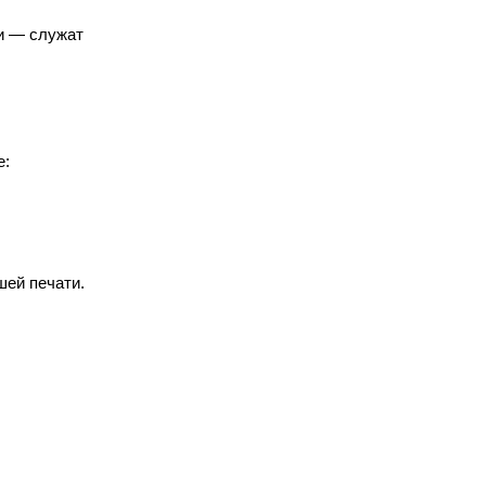
чи — служат
е:
шей печати.