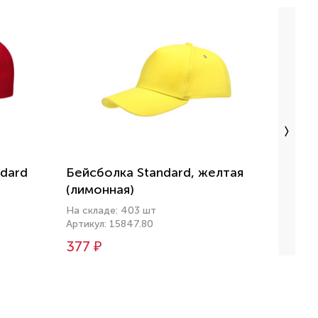
ndard
Бейсболка Standard, желтая
Бейсб
(лимонная)
На скл
Артику
На складе: 403 шт
Артикул: 15847.80
381 
377 ₽