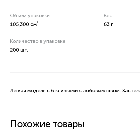
Объем упаковки
Вес
³
105,300 см
63 г
Количество в упаковке
200 шт.
Легкая модель с 6 клиньями с лобовым швом. Засте
Похожие товары