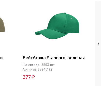
ки
Бейсболка Standard, зеленая
Бейсб
белы
На складе: 3553 шт
Артикул: 15847.92
На скл
Артику
377 ₽
454 