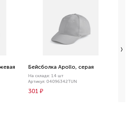
нжевая
Бейсболка Apollo, серая
Бейсб
На складе: 14 шт
На скл
Артикул: 04096342TUN
Артику
301 ₽
322 