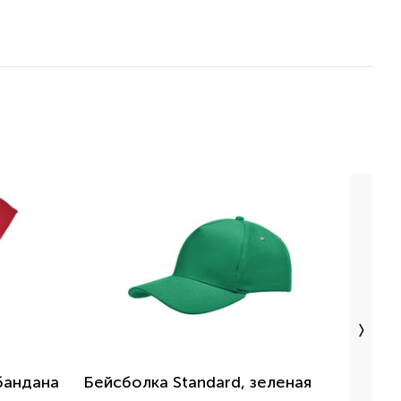
бандана
Бейсболка Standard, зеленая
Бейсб